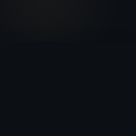
🔒 app.disalex.com
Je dois rédiger une plainte pour violences
conjugales, ma cliente a une ITT de 8 jours.
Bien noté.
Je vais avoir besoin de quelques
informations : le nom de votre cliente, la date
et le lieu des faits, et l'identité du mis en
cause.
Mme Dupont, faits le 15 janvier à Tours, son
ex-conjoint M. Martin.