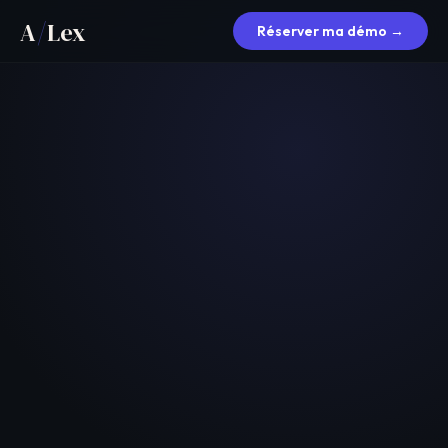
/
A
Lex
Réserver ma démo →